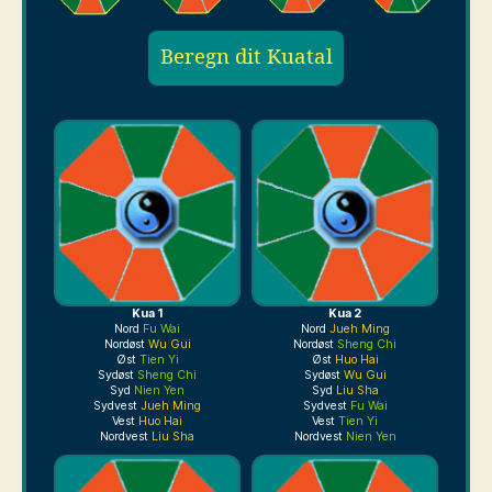
Beregn dit Kuatal
Kua 1
Kua 2
Nord
Fu Wai
Nord
Jueh Ming
Nordøst
Wu Gui
Nordøst
Sheng Chi
Øst
Tien Yi
Øst
Huo Hai
Sydøst
Sheng Chi
Sydøst
Wu Gui
Syd
Nien Yen
Syd
Liu Sha
Sydvest
Jueh Ming
Sydvest
Fu Wai
Vest
Huo Hai
Vest
Tien Yi
Nordvest
Liu Sha
Nordvest
Nien Yen