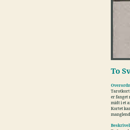
To S
Overordn
Tarotkort
er fanget 
midt i et
Kortet ka
manglende 
Beskrive