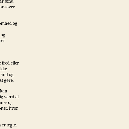
har bind
ors over
somhed og
 og
ser
fred eller
ukke
tand og
at gøre.
 kan
lig værd at
nnes og
ioner, hvor
n er ægte.