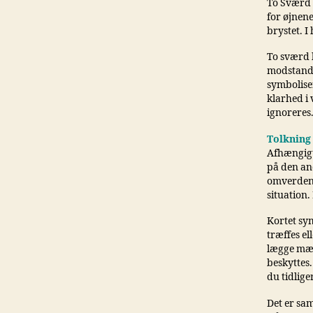
To Sværd 
for øjnen
brystet. 
To sværd 
modstand 
symboliser
klarhed i 
ignoreres
Tolkning
Afhængigt
på den and
omverdene
situation.
Kortet sym
træffes el
lægge mærk
beskyttes.
du tidlige
Det er sam