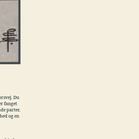
orsvej. Du
er fanget
de parter.
dhed og en