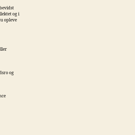
rbevidst
lektet og i
du opleve
ller
ndsro og
nce