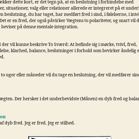
kker dette kort, er det tegn på, at en beslutning i forbindelse med
r, situationer, valg eller relationer allerede er integreret på et unde
n beslutning, du har taget, har medført fred i sind, i følelserne, i intel
et er en fred, der også påvirker Vægtens to polariteter, og snart vil 
, beviser på denne mentale integration.
der vil kunne beskrive To Sværd: At befinde sig i mørke, tvivl, fred,
illelse, klarhed, balance, beslutninger i forhold som bevirker åndelig e
ed.
 to uger eller måneder vil du tage en beslutning, der vil medfører si
i
ægten. Der hersker i det underbevidste (Månen) en dyb fred og bala
ion
af dyb fred. Jeg er fred. Jeg er stilhed.