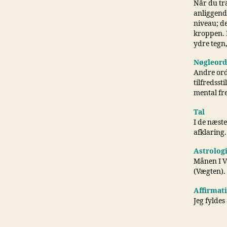
Når du træ
anliggende
niveau; de
kroppen. D
ydre tegn
Nøgleord
Andre ord 
tilfredsst
mental fr
Tal
I de næste
afklaring.
Astrolog
Månen I V
(Vægten).
Affirmat
Jeg fyldes 