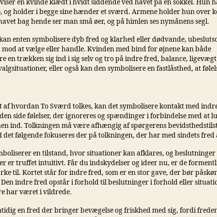
viser en kvinde klædt i hvidt siddende ved havet på en sokkel. Hun 
e, og holder i begge sine hænder et sværd. Armene holder hun over k
I havet bag hende ser man små øer, og på himlen ses nymånens segl.
kan enten symbolisere dyb fred og klarhed eller dødvande, ubeslut
mod at vælge eller handle. Kvinden med bind for øjnene kan både
e en trækken sig ind i sig selv og tro på indre fred, balance, ligevægt
valgsituationer, eller også kan den symbolisere en fastlåsthed, at følel
.
 af hvordan To Sværd tolkes, kan det symbolisere kontakt med indre 
en side følelser, der ignoreres og spændinger i forbindelse med at l
n ind. Tolkningen må være afhængig af spørgerens bevidsthedstils
 I det følgende fokuseres der på tolkningen, der har med sindets fred 
boliserer en tilstand, hvor situationer kan afklares, og beslutninger
ler er truffet intuitivt. Får du indskydelser og ideer nu, er de forment
e til. Kortet står for indre fred, som er en stor gave, der bør påskø
 Den indre fred opstår i forhold til beslutninger i forhold eller situat
re har været i vildrede.
tidig en fred der bringer bevægelse og friskhed med sig, fordi frede