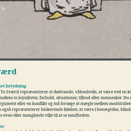
værd
et betydning
 To Sværd repræsenterer et dødvande, våbenhvile, at være ved en k
mellem to loyaliteter, forhold, situationer, tilbud eller mennesker. Du 
 argument eller en konflikt og må forsøge at mægle mellem modstriden
n også repræsenterer blokerende følelser, at være i benægtelse, blin
evne eller manglende vilje til at se sandheden.
lse