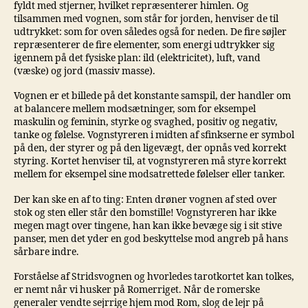
fyldt med stjerner, hvilket repræsenterer himlen. Og
tilsammen med vognen, som står for jorden, henviser de til
udtrykket: som for oven således også for neden. De fire søjler
repræsenterer de fire elementer, som energi udtrykker sig
igennem på det fysiske plan: ild (elektricitet), luft, vand
(væske) og jord (massiv masse).
Vognen er et billede på det konstante samspil, der handler om
at balancere mellem modsætninger, som for eksempel
maskulin og feminin, styrke og svaghed, positiv og negativ,
tanke og følelse. Vognstyreren i midten af sfinkserne er symbol
på den, der styrer og på den ligevægt, der opnås ved korrekt
styring. Kortet henviser til, at vognstyreren må styre korrekt
mellem for eksempel sine modsatrettede følelser eller tanker.
Der kan ske en af to ting: Enten drøner vognen af sted over
stok og sten eller står den bomstille! Vognstyreren har ikke
megen magt over tingene, han kan ikke bevæge sig i sit stive
panser, men det yder en god beskyttelse mod angreb på hans
sårbare indre.
Forståelse af Stridsvognen og hvorledes tarotkortet kan tolkes,
er nemt når vi husker på Romerriget. Når de romerske
generaler vendte sejrrige hjem mod Rom, slog de lejr på