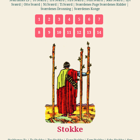
Sværdenes Es | To Sværd | Tre Sværd | Fire Sværd | Fem Sværd | Seks Sværd | Syv
Sværd | Otte Sværd | Ni Sværd | Ti Sværd | Sværdenes Page Sværdenes Ridder |
Sværdenes Dronning | Sværdenes Konge
1
2
3
4
5
6
7
8
9
10
11
12
13
14
Stokke