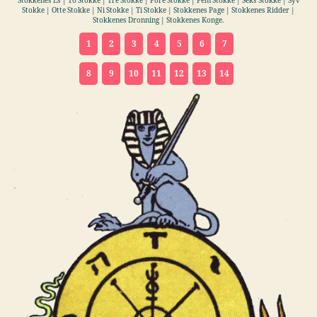
Stokkenes Es | To Stokke | Tre Stokke | Fore Stokke | Fem Stokke | Seks Stokke | Syv
Stokke | Otte Stokke | Ni Stokke | Ti Stokke | Stokkenes Page | Stokkenes Ridder |
Stokkenes Dronning | Stokkenes Konge.
1
2
3
4
5
6
7
8
9
10
11
12
13
14