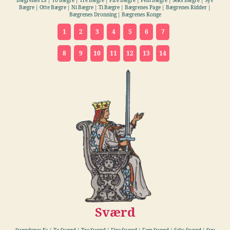
Bægrenes Es | To Bægre | Tre Bægre | Fire Bægre
|
Fem Bægre
|
Seks Bægre | Syv
Bægre | Otte Bægre
|
Ni Bægre | Ti Bægre | Bægrenes Page | Bægrenes Ridder |
Bægrenes Dronning | Bægrenes Konge
1
2
3
4
5
6
7
8
9
10
11
12
13
14
Sværd