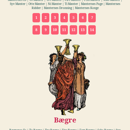
Mønternes Es | To Mønter | Tre Mønter | Fire Mønter | Fem Mønter | Seks Mønter |
Syv Mønter | Otte Mønter | Ni Mønter | Ti Mønter | Mønternes Page | Mønternes
Ridder | Mønternes Dronning | Mønternes Konge
1
2
3
4
5
6
7
8
9
10
11
12
13
14
Bægre