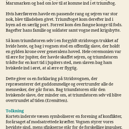
Marsmarken og bad om lov til at komme ind i et triumftog.
Hvis hærføreren havde en passende rang og sejren var stor
nok, blev tilladelsen givet. Triumftoget kom derefter ind i
byen ad en særlig port. Forrest kom den fangne konge til fods.
Bagefter hans familie og soldater samt vogne med krigsbytte.
Så kom triumfatoren selv i en forgyldt stridsvogn trukket af
hvide heste, og bag i vognen stod en offentlig slave, der holdt
en gylden krone over generalens hoved. Hele ceremonien var
til ære for Jupiter, der havde skaffet sejren, og triumfatoren
trådte for en kort tid i Jupiters sted, men slaven bag ham
hviskede ind i øret, at al ære er flygtig.
Dette giver os en forklaring på Stridsvognen, der
repræsenterer det guddommelige og overtrumfer alle de
mennesker, der går foran. Bag triumfatoren står den
hviskende slave, der minder om, at triumfatoren selv vil blive
overtrumfet af tiden (Eremitten).
Tolkning
Kortets inderste væsen symboliserer en forening af konflikter,
forårsaget af modsatrettede kræfter. Vognen styrer vores
bevidste sind, mens sfinkserne står for de forskellige impulser,