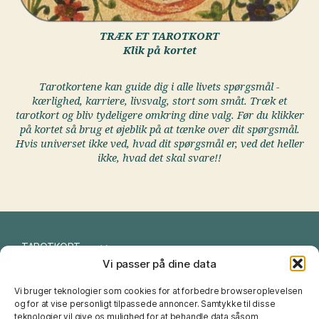
TRÆK ET TAROTKORT
Klik på kortet
Tarotkortene kan guide dig i alle livets spørgsmål -
kærlighed, karriere, livsvalg, stort som småt. Træk et
tarotkort og bliv tydeligere omkring dine valg. Før du klikker
på kortet så brug et øjeblik på at tænke over dit spørgsmål.
Hvis universet ikke ved, hvad dit spørgsmål er, ved det heller
ikke, hvad det skal svare!!
TAROTKORT
Vi passer på dine data
I CHING
Vi bruger teknologier som cookies for at forbedre browseroplevelsen
NUMEROLOGI
og for at vise personligt tilpassede annoncer. Samtykke til disse
teknologier vil give os mulighed for at behandle data såsom