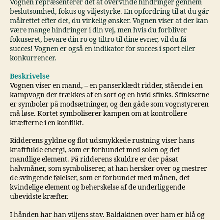
Vognen repræsenterer det at overvinde hindringer gennem
beslutsomhed, fokus og viljestyrke. En opfordring til at du går
målrettet efter det, du virkelig ønsker. Vognen viser at der kan
være mange hindringer i din vej, men hvis du forbliver
fokuseret, bevare din ro og tiltro til dine evner, vil du få
succes! Vognen er også en indikator for succes i sport eller
konkurrencer.
Beskrivelse
Vognen viser en mand, – en panserklædt ridder, stående i en
kampvogn der trækkes af en sort og en hvid sfinks. Sfinkserne
er symboler på modsætninger, og den gåde som vognstyreren
må løse. Kortet symboliserer kampen om at kontrollere
kræfterne i en konflikt.
Ridderens gyldne og flot udsmykkede rustning viser hans
kraftfulde energi, som er forbundet med solen og det
mandlige element. På ridderens skuldre er der påsat
halvmåner, som symboliserer, at han hersker over og mestrer
de svingende følelser, som er forbundet med månen, det
kvindelige element og beherskelse af de underliggende
ubevidste kræfter.
I hånden har han viljens stav. Baldakinen over ham er blå og