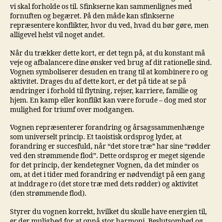
vi skal forholde os til. Sfinkserne kan sammenlignes med
fornuften og begæret. På den måde kan sfinkserne
repræsentere konflikter, hvor du ved, hvad du bør gøre, men
alligevel helst vil noget andet.
Når du trækker dette kort, er det tegn på, at du konstant må
veje og afbalancere dine ønsker ved brug af dit rationelle sind.
Vognen symboliserer desuden en trang til at kombinere ro og
aktivitet. Drages du af dette kort, er det på tide at se på
ændringer i forhold til flytning, rejser, karriere, familie og
hjem. En kamp eller konflikt kan være forude – dog med stor
mulighed for triumf over modgangen.
Vognen repræsenterer forandring og årsagssammenhænge
som universelt princip. Et taoistisk ordsprog lyder, at
forandring er succesfuld, når “det store træ” har sine “rødder
ved den strømmende flod”. Dette ordsprog er meget sigende
for det princip, der kendetegner Vognen, da det minder os
om, at det i tider med forandring er nødvendigt på een gang
at inddrage ro (det store træ med dets rødder) og aktivitet
(den strømmende flod).
Styrer du vognen korrekt, hvilket du skulle have energien til,
er der mulighed for at opnå stor harmoni. Beslutsomhed og