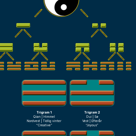
Trigram 1
Trigram 2
Qian | Himmel
Dui | Sø
Nordvest | Tidlig vinter
Vest | Efterår
“Creative”
“Joyous”