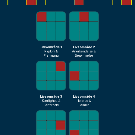
Livsområde 1
Livsområde 2
Rigdom &
Anerkendelse &
Fremgang
Berømmelse
Livsområde 3
Livsområde 4
Kærlighed &
Helbred &
Parforhold
Familie