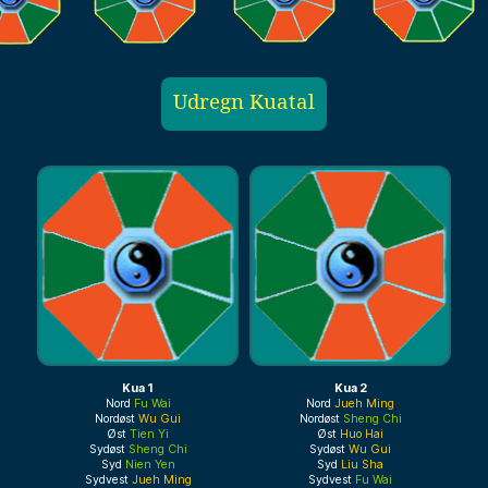
Udregn Kuatal
Kua 1
Kua 2
Nord
Fu Wai
Nord
Jueh Ming
Nordøst
Wu Gui
Nordøst
Sheng Chi
Øst
Tien Yi
Øst
Huo Hai
Sydøst
Sheng Chi
Sydøst
Wu Gui
Syd
Nien Yen
Syd
Liu Sha
Sydvest
Jueh Ming
Sydvest
Fu Wai