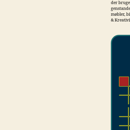
der bruges
genstande.
møbler, b
& Kreativi