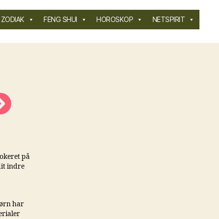
ZODIAK
FENG SHUI
HOROSKOP
NETSPIRIT
lokeret på
it indre
børn har
erialer