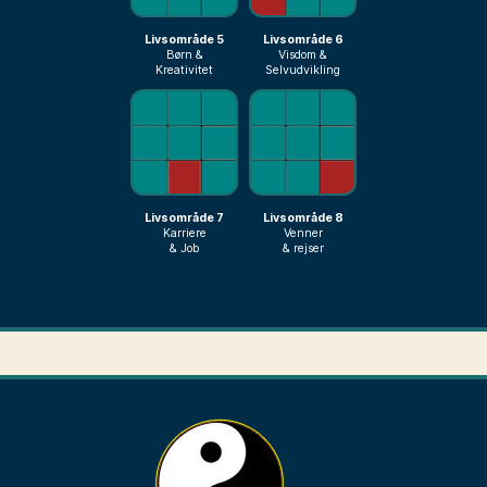
Livsområde 5
Livsområde 6
Børn &
Visdom &
Kreativitet
Selvudvikling
Livsområde 7
Livsområde 8
Karriere
Venner
& Job
& rejser