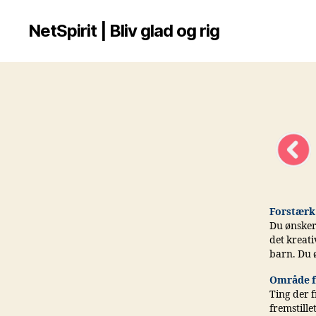
NetSpirit | Bliv glad og rig
Forstærk
Du ønsker 
det kreati
barn. Du ø
Område f
Ting der f
fremstille