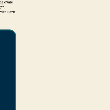
 og ovale
ger,
tyder Børn