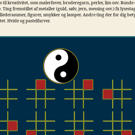
 til kreativitet, som malerfaver, broderegarn, perler, lim osv. Runde
 Ting fremstillet af metaller (guld, sølv, jern, messing osv.) fx lysesta
illederammer, figurer, smykker og lamper. Andre ting der for dig be
tet. Hvide og pastelfarver.