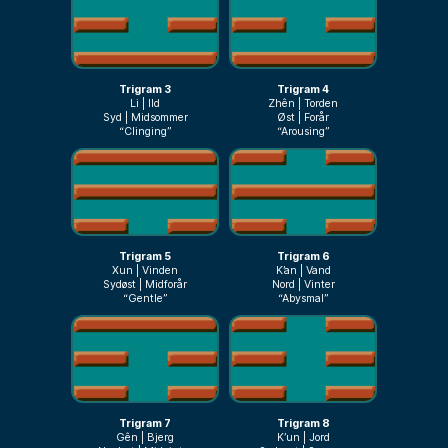
Trigram 3
Trigram 4
Li | Ild
Zhên | Torden
Syd | Midsommer
Øst | Forår
“Clinging”
“Arousing”
Trigram 5
Trigram 6
Xun | Vinden
K’an | Vand
Sydøst | Midforår
Nord | Vinter
“Gentle”
“Abysmal”
Trigram 7
Trigram 8
Gên | Bjerg
K’un | Jord