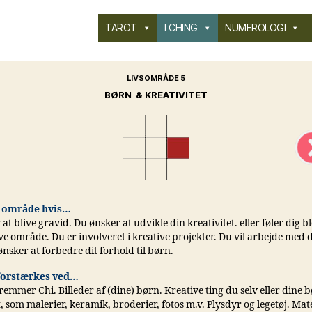
TAROT
I CHING
NUMEROLOGI
LIVSOMRÅDE 5
BØRN & KREATIVITET
 område hvis…
at blive gravid. Du ønsker at udvikle din kreativitet. eller føler dig b
ve område. Du er involveret i kreative projekter. Du vil arbejde med d
nsker at forbedre dit forhold til børn.
orstærkes ved…
remmer Chi. Billeder af (dine) børn. Kreative ting du selv eller dine 
t, som malerier, keramik, broderier, fotos m.v. Plysdyr og legetøj. Mat