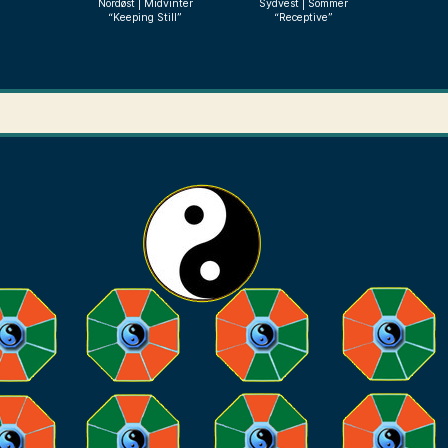
Nordøst | Midvinter
Sydvest | Sommer
“Keeping Still”
“Receptive”