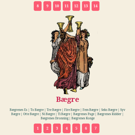
8
9
10
11
12
13
14
Bægre
Bægrenes Es | To Bægre | Tre Bægre | Fire Bægre
|
Fem Bægre
|
Seks Bægre | Syv
Bægre | Otte Bægre
|
Ni Bægre | Ti Bægre | Bægrenes Page | Bægrenes Ridder |
Bægrenes Dronning | Bægrenes Konge
1
2
3
4
5
6
7