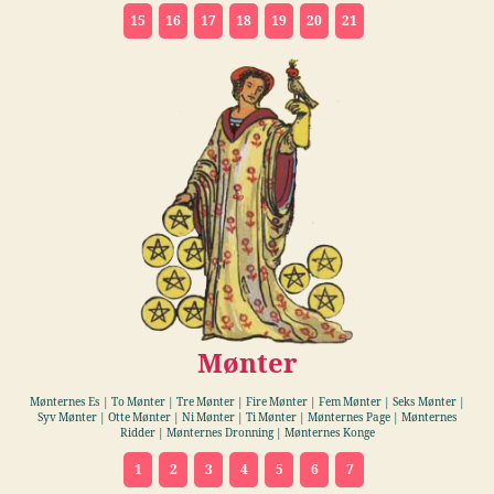
15
16
17
18
19
20
21
Mønter
Mønternes Es | To Mønter | Tre Mønter | Fire Mønter | Fem Mønter | Seks Mønter |
Syv Mønter | Otte Mønter | Ni Mønter | Ti Mønter | Mønternes Page | Mønternes
Ridder | Mønternes Dronning | Mønternes Konge
1
2
3
4
5
6
7