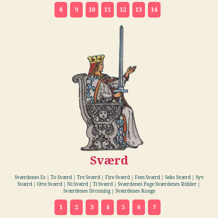
8
9
10
11
12
13
14
Sværd
Sværdenes Es | To Sværd | Tre Sværd | Fire Sværd | Fem Sværd | Seks Sværd | Syv
Sværd | Otte Sværd | Ni Sværd | Ti Sværd | Sværdenes Page Sværdenes Ridder |
Sværdenes Dronning | Sværdenes Konge
1
2
3
4
5
6
7