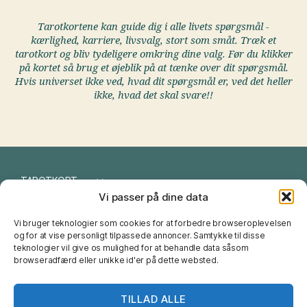
Tarotkortene kan guide dig i alle livets spørgsmål -
kærlighed, karriere, livsvalg, stort som småt. Træk et
tarotkort og bliv tydeligere omkring dine valg. Før du klikker
på kortet så brug et øjeblik på at tænke over dit spørgsmål.
Hvis universet ikke ved, hvad dit spørgsmål er, ved det heller
ikke, hvad det skal svare!!
TAROTKORT
Vi passer på dine data
I CHING
Vi bruger teknologier som cookies for at forbedre browseroplevelsen
NUMEROLOGI
og for at vise personligt tilpassede annoncer. Samtykke til disse
teknologier vil give os mulighed for at behandle data såsom
browseradfærd eller unikke id'er på dette websted.
ZODIAK
FENG SHUI
TILLAD ALLE