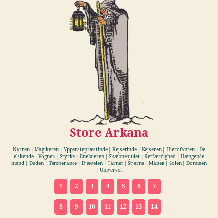
Store Arkana
Narren | Magikeren | Ypperstepræstinde | Kejserinde | Kejseren | Hierofanten | De
elskende | Vognen | Styrke | Eneboeren | Skæbnehjulet | Retfærdighed | Hængende
mand | Døden | Temperance | Djævelen | Tårnet | Stjerne | Månen | Solen | Dommen
| Universet
1
2
3
4
5
6
7
8
9
10
11
12
13
14