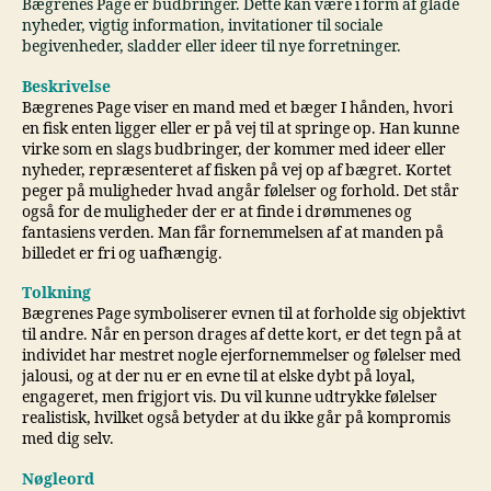
Bægrenes Page er budbringer. Dette kan være i form af glade
nyheder, vigtig information, invitationer til sociale
begivenheder, sladder eller ideer til nye forretninger.
Beskrivelse
Bægrenes Page viser en mand med et bæger I hånden, hvori
en fisk enten ligger eller er på vej til at springe op. Han kunne
virke som en slags budbringer, der kommer med ideer eller
nyheder, repræsenteret af fisken på vej op af bægret. Kortet
peger på muligheder hvad angår følelser og forhold. Det står
også for de muligheder der er at finde i drømmenes og
fantasiens verden. Man får fornemmelsen af at manden på
billedet er fri og uafhængig.
Tolkning
Bægrenes Page symboliserer evnen til at forholde sig objektivt
til andre. Når en person drages af dette kort, er det tegn på at
individet har mestret nogle ejerfornemmelser og følelser med
jalousi, og at der nu er en evne til at elske dybt på loyal,
engageret, men frigjort vis. Du vil kunne udtrykke følelser
realistisk, hvilket også betyder at du ikke går på kompromis
med dig selv.
Nøgleord