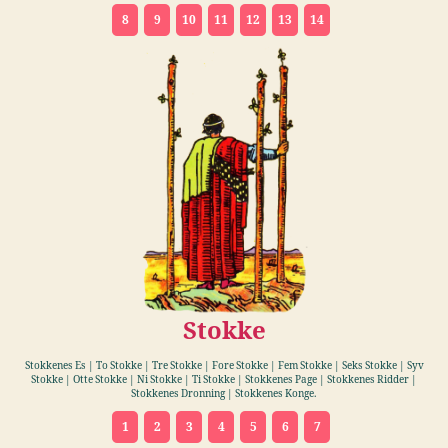
8
9
10
11
12
13
14
Stokke
Stokkenes Es | To Stokke | Tre Stokke | Fore Stokke | Fem Stokke | Seks Stokke | Syv
Stokke | Otte Stokke | Ni Stokke | Ti Stokke | Stokkenes Page | Stokkenes Ridder |
Stokkenes Dronning | Stokkenes Konge.
1
2
3
4
5
6
7