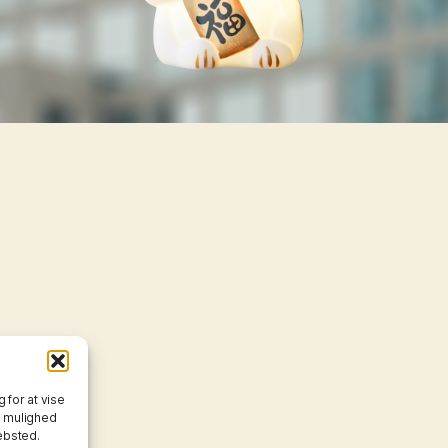
 for at vise
s mulighed
ebsted.