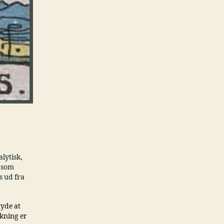
alytisk,
å som
s ud fra
tyde at
kning er