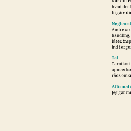
Når du træ
hvad der b
frigøre di
Nøgleord
Andre ord
handling,
ideer, ins
ind i arg
Tal
Tarotkorte
opmærksom 
råds omkr
Affirmat
Jeg gør mig