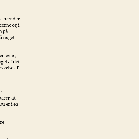
ne hænder.
æerne og i
n på
å noget
en evne,
get af det
rskelse af
et
kerer, at
Du er i en
ære