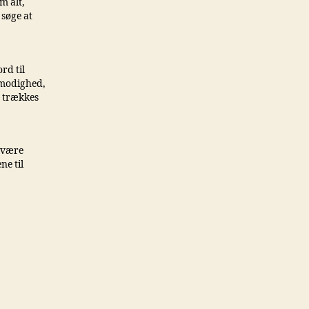
m alt,
 søge at
rd til
lmodighed,
e trækkes
r være
ne til