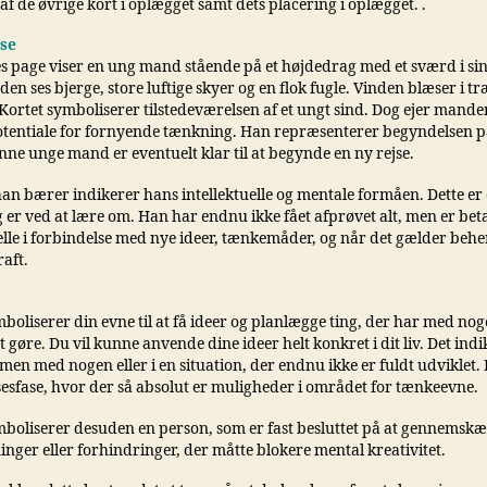
f de øvrige kort i oplægget samt dets placering i oplægget. .
lse
 page viser en ung mand stående på et højdedrag med et sværd i si
en ses bjerge, store luftige skyer og en flok fugle. Vinden blæser i tr
Kortet symboliserer tilstedeværelsen af et ungt sind. Dog ejer mande
potentiale for fornyende tænkning. Han repræsenterer begyndelsen p
nne unge mand er eventuelt klar til at begynde en ny rejse.
an bærer indikerer hans intellektuelle og mentale formåen. Dette er 
 er ved at lære om. Han har endnu ikke fået afprøvet alt, men er beta
elle i forbindelse med nye ideer, tænkemåder, og når det gælder behe
aft.
boliserer din evne til at få ideer og planlægge ting, der har med nog
t gøre. Du vil kunne anvende dine ideer helt konkret i dit liv. Det indi
en med nogen eller i en situation, der endnu ikke er fuldt udviklet. 
esfase, hvor der så absolut er muligheder i området for tænkeevne.
mboliserer desuden en person, som er fast besluttet på at gennemsk
nger eller forhindringer, der måtte blokere mental kreativitet.