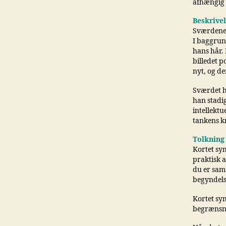
afhængig a
Beskrive
Sværdenes
I baggrund
hans hår. 
billedet 
nyt, og de
Sværdet h
han stadig
intellektu
tankens kr
Tolkning
Kortet sym
praktisk a
du er samm
begyndels
Kortet sy
begrænsni