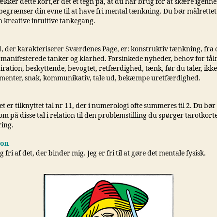
kker dette kort,er det et tegn på, at du har brug for at skære igenne
egrænser din evne til at have fri mental tænkning. Du bør målrettet
n kreative intuitive tankegang.
, der karakteriserer Sværdenes Page, er: konstruktiv tænkning, fra o
 manifesterede tanker og klarhed. Forsinkede nyheder, behov for tå
piration, beskyttende, bevogtet, retfærdighed, tænk, før du taler, ikk
umenter, snak, kommunikativ, tale ud, bekæmpe uretfærdighed.
t er tilknyttet tal nr 11, der i numerologi ofte summeres til 2. Du bø
på disse tal i relation til den problemstilling du spørger tarotkorte
ing.
ion
 fri af det, der binder mig. Jeg er fri til at gøre det mentale fysisk.