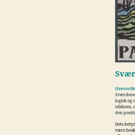
Svær
Overordn
Sværdenes 
logisk og
ufølsom, 
den positi
Dets bety
være besk