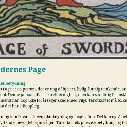
dernes Page
et betydning
Page er en person, der er ung af hjertet, livlig, hurtig tænkende, an
 cool. Denne person afviser uretfærdighed, men kan samtidig fremst
omend han dog ikke forårsager skade med vilje. Tarotkortet må tolke
on det har i dit oplæg.
dning kan fx være ideer, planlægning og inspiration. Det kan også be
yttende, bevogtet og årvågen. Tarotkortets præcise betydning og tol