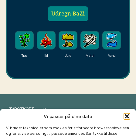
Udregn BaZi
Træ
Ild
Jord
Metal
Vand
TAROTKORT
Vi passer på dine data
I CHING
Vi bruger teknologier som cookies for at forbedre browseroplevelsen
NUMEROLOGI
og for at vise personligt tilpassede annoncer. Samtykke til disse