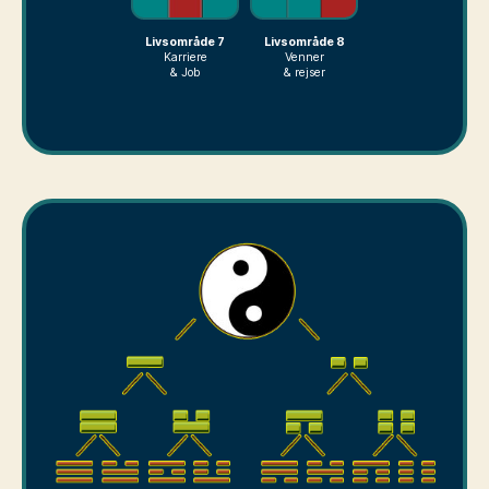
Livsområde 7
Livsområde 8
Karriere
Venner
& Job
& rejser