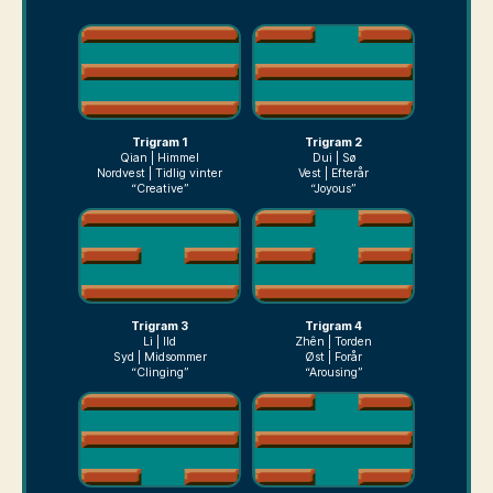
Trigram 1
Trigram 2
Qian | Himmel
Dui | Sø
Nordvest | Tidlig vinter
Vest | Efterår
“Creative”
“Joyous”
Trigram 3
Trigram 4
Li | Ild
Zhên | Torden
Syd | Midsommer
Øst | Forår
“Clinging”
“Arousing”