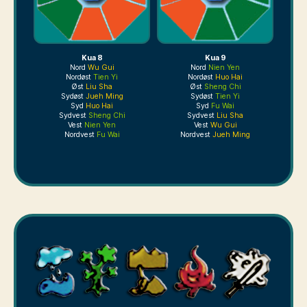
Kua 8
Kua 9
Nord
Wu Gui
Nord
Nien Yen
Nordøst
Tien Yi
Nordøst
Huo Hai
Øst
Liu Sha
Øst
Sheng Chi
Sydøst
Jueh Ming
Sydøst
Tien Yi
Syd
Huo Hai
Syd
Fu Wai
Sydvest
Sheng Chi
Sydvest
Liu Sha
Vest
Nien Yen
Vest
Wu Gui
Nordvest
Fu Wai
Nordvest
Jueh Ming