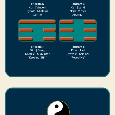
Trigram 5
Trigram 6
Xun | Vinden
K’an | Vand
Sydøst | Midforår
Nord | Vinter
“Gentle”
“Abysmal”
Trigram 7
Trigram 8
Gên | Bjerg
K’un | Jord
Nordøst | Midvinter
Sydvest | Sommer
“Keeping Still”
“Receptive”