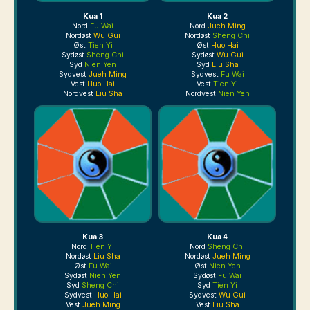
Kua 1
Kua 2
Nord
Fu Wai
Nord
Jueh Ming
Nordøst
Wu Gui
Nordøst
Sheng Chi
Øst
Tien Yi
Øst
Huo Hai
Sydøst
Sheng Chi
Sydøst
Wu Gui
Syd
Nien Yen
Syd
Liu Sha
Sydvest
Jueh Ming
Sydvest
Fu Wai
Vest
Huo Hai
Vest
Tien Yi
Nordvest
Liu Sha
Nordvest
Nien Yen
Kua 3
Kua 4
Nord
Tien Yi
Nord
Sheng Chi
Nordøst
Liu Sha
Nordøst
Jueh Ming
Øst
Fu Wai
Øst
Nien Yen
Sydøst
Nien Yen
Sydøst
Fu Wai
Syd
Sheng Chi
Syd
Tien Yi
Sydvest
Huo Hai
Sydvest
Wu Gui
Vest
Jueh Ming
Vest
Liu Sha