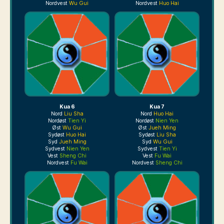
Nordvest
Wu Gui
Nordvest
Huo Hai
Kua 6
Kua 7
Nord
Liu Sha
Nord
Huo Hai
Nordøst
Tien Yi
Nordøst
Nien Yen
Øst
Wu Gui
Øst
Jueh Ming
Sydøst
Huo Hai
Sydøst
Liu Sha
Syd
Jueh Ming
Syd
Wu Gui
Sydvest
Nien Yen
Sydvest
Tien Yi
Vest
Sheng Chi
Vest
Fu Wai
Nordvest
Fu Wai
Nordvest
Sheng Chi