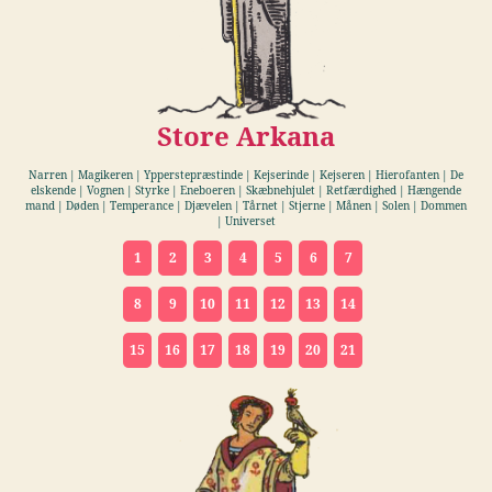
Store Arkana
Narren | Magikeren | Ypperstepræstinde | Kejserinde | Kejseren | Hierofanten | De
elskende | Vognen | Styrke | Eneboeren | Skæbnehjulet | Retfærdighed | Hængende
mand | Døden | Temperance | Djævelen | Tårnet | Stjerne | Månen | Solen | Dommen
| Universet
1
2
3
4
5
6
7
8
9
10
11
12
13
14
15
16
17
18
19
20
21