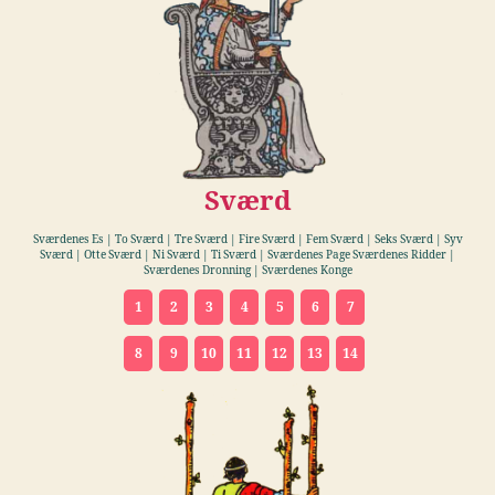
Sværd
Sværdenes Es | To Sværd | Tre Sværd | Fire Sværd | Fem Sværd | Seks Sværd | Syv
Sværd | Otte Sværd | Ni Sværd | Ti Sværd | Sværdenes Page Sværdenes Ridder |
Sværdenes Dronning | Sværdenes Konge
1
2
3
4
5
6
7
8
9
10
11
12
13
14