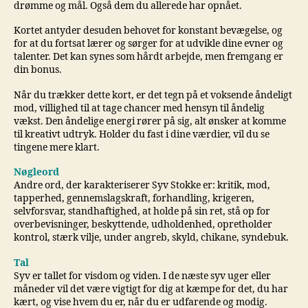
drømme og mål. Også dem du allerede har opnået.
Kortet antyder desuden behovet for konstant bevægelse, og
for at du fortsat lærer og sørger for at udvikle dine evner og
talenter. Det kan synes som hårdt arbejde, men fremgang er
din bonus.
Når du trækker dette kort, er det tegn på et voksende åndeligt
mod, villighed til at tage chancer med hensyn til åndelig
vækst. Den åndelige energi rører på sig, alt ønsker at komme
til kreativt udtryk. Holder du fast i dine værdier, vil du se
tingene mere klart.
Nøgleord
Andre ord, der karakteriserer Syv Stokke er: kritik, mod,
tapperhed, gennemslagskraft, forhandling, krigeren,
selvforsvar, standhaftighed, at holde på sin ret, stå op for
overbevisninger, beskyttende, udholdenhed, opretholder
kontrol, stærk vilje, under angreb, skyld, chikane, syndebuk.
Tal
Syv er tallet for visdom og viden. I de næste syv uger eller
måneder vil det være vigtigt for dig at kæmpe for det, du har
kært, og vise hvem du er, når du er udfarende og modig.