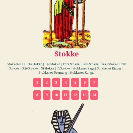
Stokke
Stokkenes Es | To Stokke | Tre Stokke | Fore Stokke | Fem Stokke | Seks Stokke | Syv
Stokke | Otte Stokke | Ni Stokke | Ti Stokke | Stokkenes Page | Stokkenes Ridder |
Stokkenes Dronning | Stokkenes Konge.
1
2
3
4
5
6
7
8
9
10
11
12
13
14