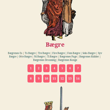
Bægre
Bægrenes Es | To Bægre | Tre Bægre | Fire Bægre
|
Fem Bægre
|
Seks Bægre | Syv
Bægre | Otte Bægre
|
Ni Bægre | Ti Bægre | Bægrenes Page | Bægrenes Ridder |
Bægrenes Dronning | Bægrenes Konge
1
2
3
4
5
6
7
8
9
10
11
12
13
14