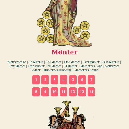
Mønter
Mønternes Es | To Mønter | Tre Mønter | Fire Mønter | Fem Mønter | Seks Mønter |
Syv Mønter | Otte Mønter | Ni Mønter | Ti Mønter | Mønternes Page | Mønternes
Ridder | Mønternes Dronning | Mønternes Konge
1
2
3
4
5
6
7
8
9
10
11
12
13
14