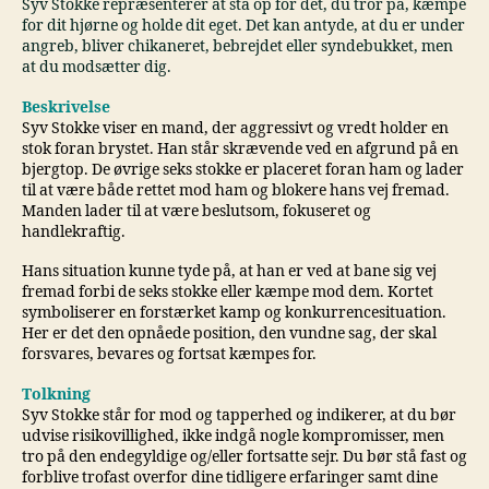
Syv Stokke repræsenterer at stå op for det, du tror på, kæmpe
for dit hjørne og holde dit eget. Det kan antyde, at du er under
angreb, bliver chikaneret, bebrejdet eller syndebukket, men
at du modsætter dig.
Beskrivelse
Syv Stokke viser en mand, der aggressivt og vredt holder en
stok foran brystet. Han står skrævende ved en afgrund på en
bjergtop. De øvrige seks stokke er placeret foran ham og lader
til at være både rettet mod ham og blokere hans vej fremad.
Manden lader til at være beslutsom, fokuseret og
handlekraftig.
Hans situation kunne tyde på, at han er ved at bane sig vej
fremad forbi de seks stokke eller kæmpe mod dem. Kortet
symboliserer en forstærket kamp og konkurrencesituation.
Her er det den opnåede position, den vundne sag, der skal
forsvares, bevares og fortsat kæmpes for.
Tolkning
Syv Stokke står for mod og tapperhed og indikerer, at du bør
udvise risikovillighed, ikke indgå nogle kompromisser, men
tro på den endegyldige og/eller fortsatte sejr. Du bør stå fast og
forblive trofast overfor dine tidligere erfaringer samt dine