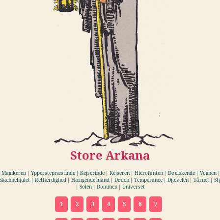
Store Arkana
 Magikeren | Ypperstepræstinde | Kejserinde | Kejseren | Hierofanten | De elskende | Vognen |
Skæbnehjulet | Retfærdighed | Hængende mand | Døden | Temperance | Djævelen | Tårnet | St
| Solen | Dommen | Universet
1
2
3
4
5
6
7