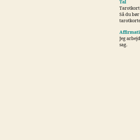
Tal
Tarotkorte
Så du bør
tarotkort
Affirmat
Jeg arbejd
sag.