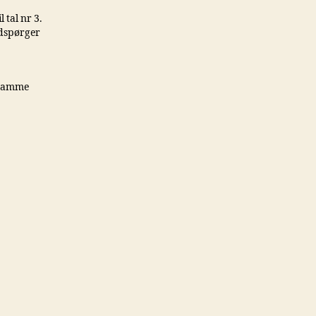
 tal nr 3.
ådspørger
g samme