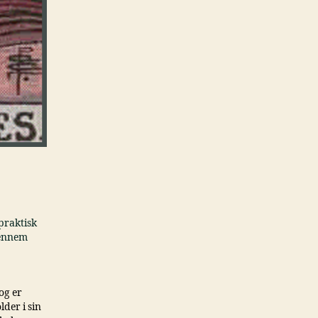
praktisk
gennem
og er
der i sin