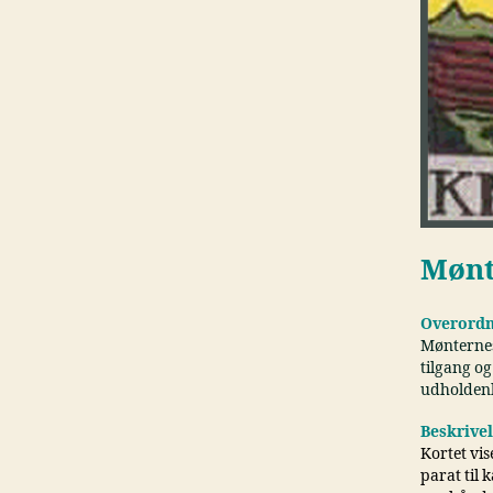
Mønt
Overordn
Mønternes
tilgang og
udholden
Beskrive
Kortet vis
parat til 