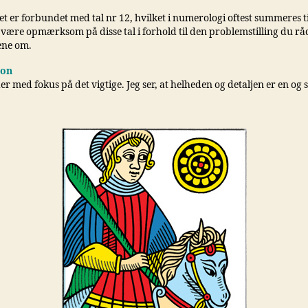
t er forbundet med tal nr 12, hvilket i numerologi oftest summeres til
 være opmærksom på disse tal i forhold til den problemstilling du r
ene om.
ion
er med fokus på det vigtige. Jeg ser, at helheden og detaljen er en o