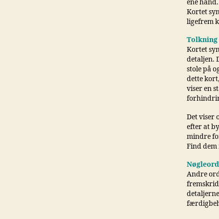
ene hånd.
Kortet sy
ligefrem k
Tolkning
Kortet sym
detaljen. 
stole på o
dette kort,
viser en 
forhindri
Det viser 
efter at b
mindre for
Find dem i
Nøgleord
Andre ord
fremskrid
detaljern
færdigbeha