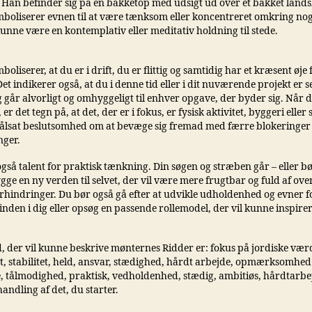
 Han befinder sig på en bakketop med udsigt ud over et bakket land
mboliserer evnen til at være tænksom eller koncentreret omkring noge
unne være en kontemplativ eller meditativ holdning til stede.
boliserer, at du er i drift, du er flittig og samtidig har et kræsent øje 
Det indikerer også, at du i denne tid eller i dit nuværende projekt er ser
g går alvorligt og omhyggeligt til enhver opgave, der byder sig. Når
 er det tegn på, at det, der er i fokus, er fysisk aktivitet, byggeri eller 
stålsat beslutsomhed om at bevæge sig fremad med færre blokeringer 
nger.
også talent for praktisk tænkning. Din søgen og stræben går – eller bø
ygge en ny verden til selvet, der vil være mere frugtbar og fuld af ov
hindringer. Du bør også gå efter at udvikle udholdenhed og evner fo
nden i dig eller opsøg en passende rollemodel, der vil kunne inspirer
, der vil kunne beskrive mønternes Ridder er: fokus på jordiske værd
t, stabilitet, held, ansvar, stædighed, hårdt arbejde, opmærksomhed
e, tålmodighed, praktisk, vedholdenhed, stædig, ambitiøs, hårdtarb
ndling af det, du starter.