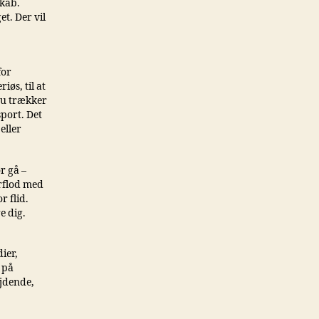
skab.
t. Der vil
for
iøs, til at
 du trækker
sport. Det
eller
r gå –
erflod med
r flid.
e dig.
ier,
 på
ejdende,