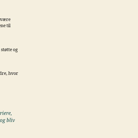
r være
ne til
støtte og
dre, hvor
riere,
og bliv