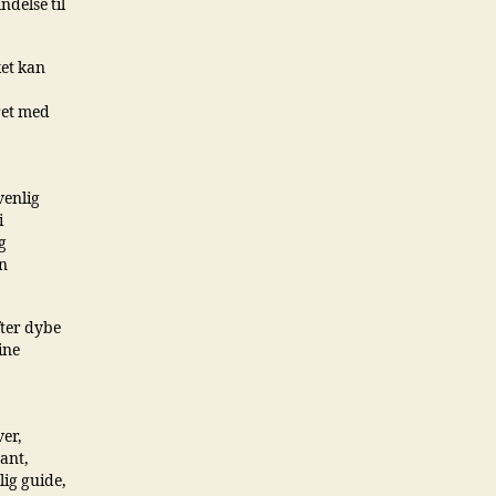
delse til
et kan
ret med
venlig
i
g
an
fter dybe
ine
er,
rant,
lig guide,