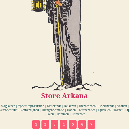
Store Arkana
 Magikeren | Ypperstepræstinde | Kejserinde | Kejseren | Hierofanten | De elskende | Vognen |
Skæbnehjulet | Retfærdighed | Hængende mand | Døden | Temperance | Djævelen | Tårnet | St
| Solen | Dommen | Universet
1
2
3
4
5
6
7