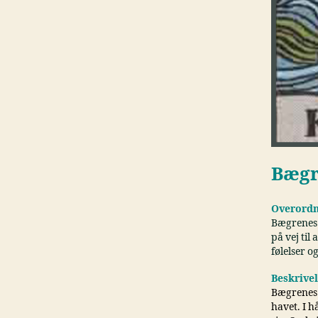
Bægr
Overordn
Bægrenes 
på vej til
følelser o
Beskrive
Bægrenes 
havet. I 