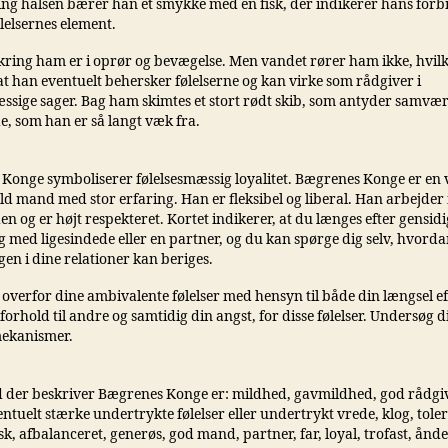
ng halsen bærer han et smykke med en fisk, der indikerer hans forbin
lelsernes element.
ring ham er i oprør og bevægelse. Men vandet rører ham ikke, hvilk
at han eventuelt behersker følelserne og kan virke som rådgiver i
æssige sager. Bag ham skimtes et stort rødt skib, som antyder samvæ
e, som han er så langt væk fra.
Konge symboliserer følelsesmæssig loyalitet. Bægrenes Konge er en 
d mand med stor erfaring. Han er fleksibel og liberal. Han arbejder 
 og er højt respekteret. Kortet indikerer, at du længes efter gensidi
 med ligesindede eller en partner, og du kan spørge dig selv, hvord
en i dine relationer kan beriges.
 overfor dine ambivalente følelser med hensyn til både din længsel e
 forhold til andre og samtidig din angst, for disse følelser. Undersøg d
ekanismer.
 der beskriver Bægrenes Konge er: mildhed, gavmildhed, god rådgiv
entuelt stærke undertrykte følelser eller undertrykt vrede, klog, tole
k, afbalanceret, generøs, god mand, partner, far, loyal, trofast, ånde