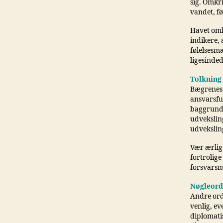
sig. Omkri
vandet, fø
Havet omk
indikere, 
følelsesm
ligesinded
Tolkning
Bægrenes 
ansvarsful
baggrunden
udveksling
udveksling
Vær ærlig
fortrolige
forsvarsm
Nøgleord
Andre ord
venlig, ev
diplomatis