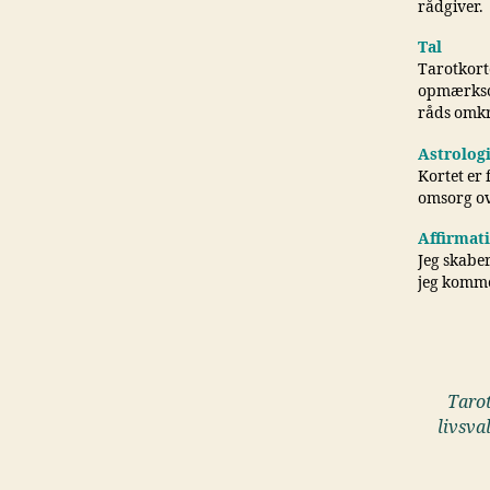
rådgiver.
Tal
Tarotkorte
opmærksom 
råds omkr
Astrolog
Kortet er 
omsorg ov
Affirmat
Jeg skabe
jeg kommer
Tarot
livsva