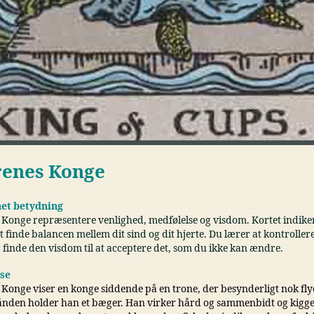
enes Konge
et betydning
Konge repræsentere venlighed, medfølelse og visdom. Kortet indiker
 at finde balancen mellem dit sind og dit hjerte. Du lærer at kontroller
g finde den visdom til at acceptere det, som du ikke kan ændre.
lse
Konge viser en konge siddende på en trone, der besynderligt nok fl
hånden holder han et bæger. Han virker hård og sammenbidt og kigge