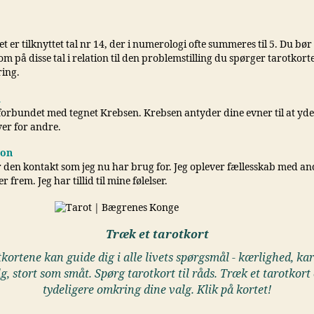
t er tilknyttet tal nr 14, der i numerologi ofte summeres til 5. Du bø
på disse tal i relation til den problemstilling du spørger tarotkorte
ing.
i
forbundet med tegnet Krebsen. Krebsen antyder dine evner til at yde 
er for andre.
ion
r den kontakt som jeg nu har brug for. Jeg oplever fællesskab med an
 frem. Jeg har tillid til mine følelser.
Træk et tarotkort
kortene kan guide dig i alle livets spørgsmål - kærlighed, kar
lg, stort som småt. Spørg tarotkort til råds. Træk et tarotkort 
tydeligere omkring dine valg. Klik på kortet!