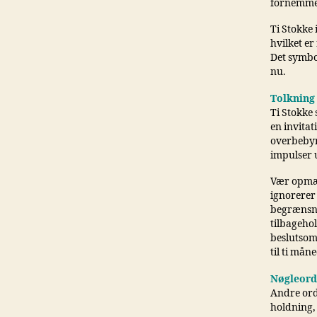
fornemmer
Ti Stokke 
hvilket er
Det symbo
nu.
Tolkning
Ti Stokke 
en invitat
overbebyrd
impulser u
Vær opmær
ignorerer
begrænsnin
tilbageho
beslutsom
til ti måne
Nøgleord
Andre ord
holdning, 