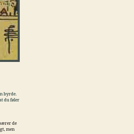
en byrde.
at du føler
 bærer de
igt, men