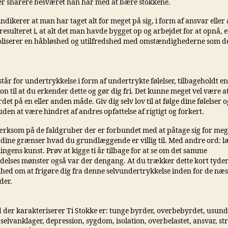
 snarere besværet han har med at bære stokkene.
indikerer at man har taget alt for meget på sig, i form af ansvar eller
 resulteret i, at alt det man havde bygget op og arbejdet for at opnå, e
liserer en håbløshed og utilfredshed med omstændighederne som de
står for undertrykkelse i form af undertrykte følelser, tilbageholdt en
ion til at du erkender dette og gør dig fri. Det kunne meget vel være a
et på en eller anden måde. Giv dig selv lov til at følge dine følelser o
den at være hindret af andres opfattelse af rigtigt og forkert.
ksom på de faldgruber der er forbundet med at påtage sig for mege
 dine grænser hvad du grundlæggende er villig til. Med andre ord: l
gens kunst. Prøv at kigge ti år tilbage for at se om det samme
ldelses mønster også var der dengang. At du trækker dette kort tyder
hed om at frigøre dig fra denne selvundertrykkelse inden for de næst
der.
 der karakteriserer Ti Stokke er: tunge byrder, overbebyrdet, usund
selvanklager, depression, sygdom, isolation, overbelastet, ansvar, str