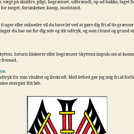
 vægt på skuldre, pligt, begrænset, udbrændt, op ad bakke, taget fo
g for meget, forsinkelser, kamp, modstand.
 ti uger eller måneder vil du have let ved at gøre dig fri af de grænser
nger du har sat for dig selv og dit udtryk, og som i bund og grund e
i
Skytten. Saturn blokerer eller begrænser Skyttens impuls om at ko
 fremad.
ion
udtryk for min vitalitet og livskraft. Med lethed gør jeg mig fri af for
mine energier frit løb.