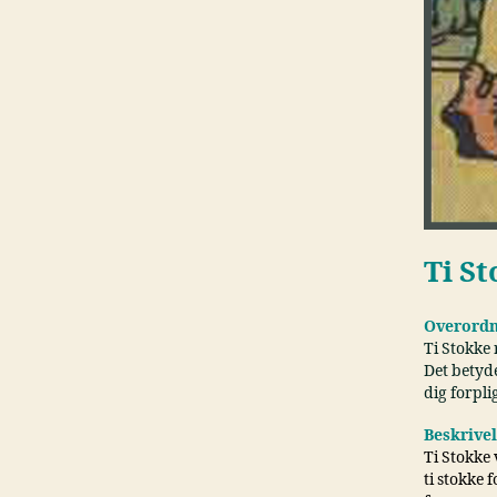
Ti S
Overordn
Ti Stokke
Det betyde
dig forpli
Beskrive
Ti Stokke
ti stokke 