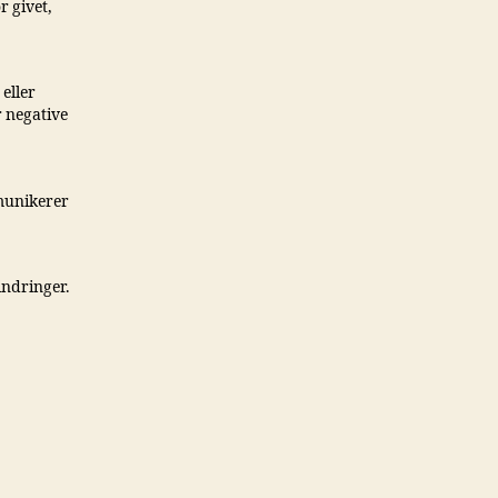
r givet,
 eller
r negative
mmunikerer
hindringer.