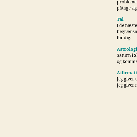
problemer,
påtage si
Tal
I de næste
begrænsni
for dig.
Astrolog
Saturn i 
og komme
Affirmat
Jeg giver 
Jeg giver 