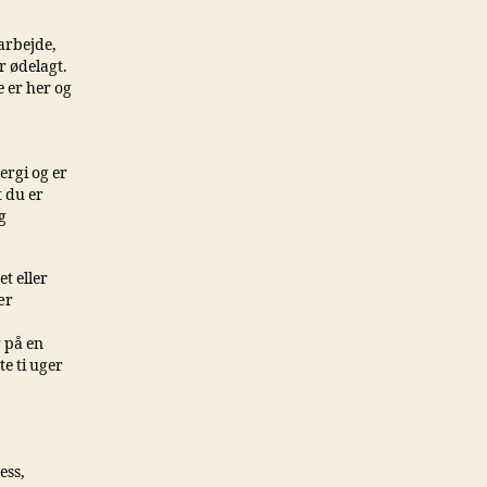
 arbejde,
r ødelagt.
 er her og
ergi og er
t du er
g
t eller
ær
 på en
e ti uger
ess,