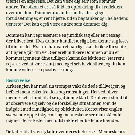
træffes en afgørelse. Det kan være dig selv som dømmer
andre. Tarotkortet er i så fald en opfordring til at reflektere
over din dom. Dømmer du andre ud fra de rigtige
forudsætninger, et rent hjerte, uden bagtanker og i helhedens
tjeneste? Det kan også være andre som dømmer dig.
Dommen kan repræsentere en juridisk sag eller en retssag,
der bliver løst. Hvis du har handlet ærligt, bør denne sag løses
til din fordel. Hvis du har været uærlig, skal du ikke forvente,
at tingene går din vej. Generelt indikere Dommen at du er
kommet igennem dine tidligere karmiske lektioner (Narrens
rejse er ved at være slut) med øget selvbevidsthed, og du kan
komme videre i en positiv retning.
Beskrivelse
Ærkeenglen har med sin trompet vakt de døde til live igen og
befriet mennesket fra dets begrænsninger. Herved bliver
mennesket i stand til at se og dømme klart. De bliver i stand til
at observere sig selv og de forskellige situationer, som de
indgår i med rimelighed og objektivitet. Kortet viser englen
svævende oppe i skyerne, og menneskene ser man stående
nøgne i deres kister med udstrakte eller bedende hænder.
De lader til at være glade over deres befrielse – Menneskenes