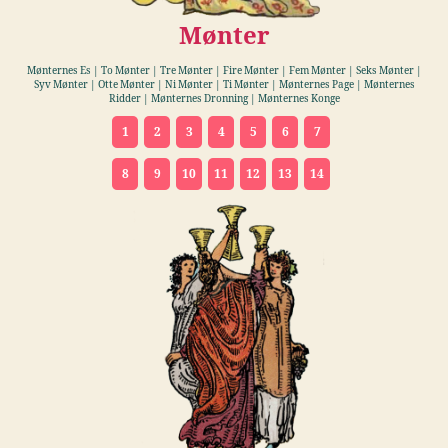
Mønter
Mønternes Es | To Mønter | Tre Mønter | Fire Mønter | Fem Mønter | Seks Mønter |
Syv Mønter | Otte Mønter | Ni Mønter | Ti Mønter | Mønternes Page | Mønternes
Ridder | Mønternes Dronning | Mønternes Konge
1
2
3
4
5
6
7
8
9
10
11
12
13
14