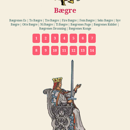
Bægre
Bægrenes Es | To Bægre | Tre Bægre | Fire Bægre
|
Fem Bægre
|
Seks Bægre | Syv
Bægre | Otte Bægre
|
Ni Bægre | Ti Bægre | Bægrenes Page | Bægrenes Ridder |
Bægrenes Dronning | Bægrenes Konge
1
2
3
4
5
6
7
8
9
10
11
12
13
14