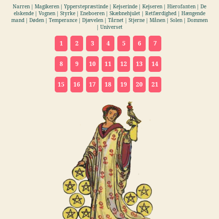
Narren | Magikeren | Ypperstepræstinde | Kejserinde | Kejseren | Hierofanten | De
elskende | Vognen | Styrke | Eneboeren | Skæbnehjulet | Retfærdighed | Hængende
mand | Døden | Temperance | Djævelen | Tårnet | Stjerne | Månen | Solen | Dommen
| Universet
1
2
3
4
5
6
7
8
9
10
11
12
13
14
15
16
17
18
19
20
21