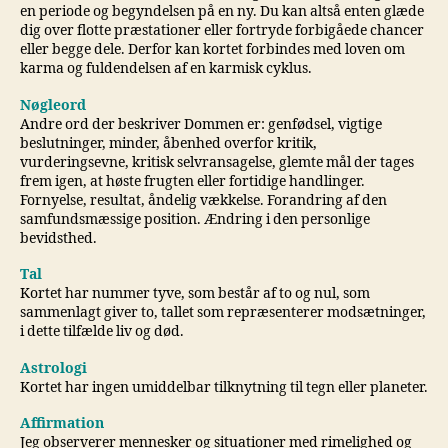
en periode og begyndelsen på en ny. Du kan altså enten glæde
dig over flotte præstationer eller fortryde forbigåede chancer
eller begge dele. Derfor kan kortet forbindes med loven om
karma og fuldendelsen af en karmisk cyklus.
Nøgleord
Andre ord der beskriver Dommen er: genfødsel, vigtige
beslutninger, minder, åbenhed overfor kritik,
vurderingsevne, kritisk selvransagelse, glemte mål der tages
frem igen, at høste frugten eller fortidige handlinger.
Fornyelse, resultat, åndelig vækkelse. Forandring af den
samfundsmæssige position. Ændring i den personlige
bevidsthed.
Tal
Kortet har nummer tyve, som består af to og nul, som
sammenlagt giver to, tallet som repræsenterer modsætninger,
i dette tilfælde liv og død.
Astrologi
Kortet har ingen umiddelbar tilknytning til tegn eller planeter.
Affirmation
Jeg observerer mennesker og situationer med rimelighed og