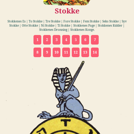
Stokke
Stokkenes Es | To Stokke | Tre Stokke | Fore Stokke | Fem Stokke | Seks Stokke | Syv
Stokke | Otte Stokke | Ni Stokke | Ti Stokke | Stokkenes Page | Stokkenes Ridder |
Stokkenes Dronning | Stokkenes Konge.
1
2
3
4
5
6
7
8
9
10
11
12
13
14