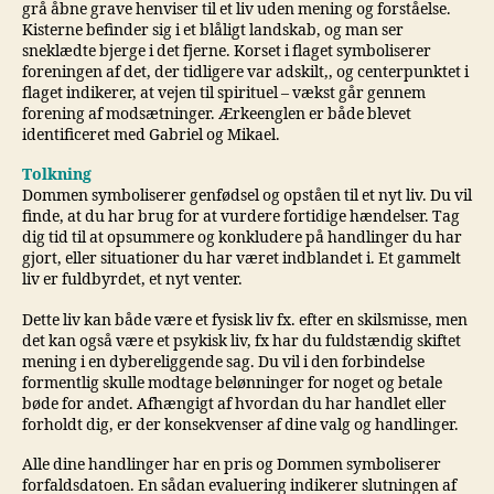
grå åbne grave henviser til et liv uden mening og forståelse.
Kisterne befinder sig i et blåligt landskab, og man ser
sneklædte bjerge i det fjerne. Korset i flaget symboliserer
foreningen af det, der tidligere var adskilt,, og centerpunktet i
flaget indikerer, at vejen til spirituel – vækst går gennem
forening af modsætninger. Ærkeenglen er både blevet
identificeret med Gabriel og Mikael.
Tolkning
Dommen symboliserer genfødsel og opståen til et nyt liv. Du vil
finde, at du har brug for at vurdere fortidige hændelser. Tag
dig tid til at opsummere og konkludere på handlinger du har
gjort, eller situationer du har været indblandet i. Et gammelt
liv er fuldbyrdet, et nyt venter.
Dette liv kan både være et fysisk liv fx. efter en skilsmisse, men
det kan også være et psykisk liv, fx har du fuldstændig skiftet
mening i en dybereliggende sag. Du vil i den forbindelse
formentlig skulle modtage belønninger for noget og betale
bøde for andet. Afhængigt af hvordan du har handlet eller
forholdt dig, er der konsekvenser af dine valg og handlinger.
Alle dine handlinger har en pris og Dommen symboliserer
forfaldsdatoen. En sådan evaluering indikerer slutningen af