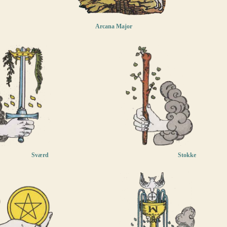
Arcana Major
Sværd
Stokke