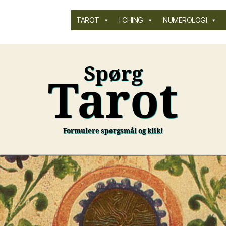
TAROT
I CHING
NUMEROLOGI
Spørg
Tarot
Formulere spørgsmål og klik!