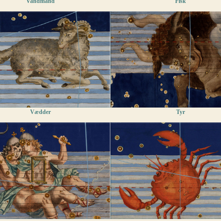
Vandmand
Fisk
Vædder
Tyr