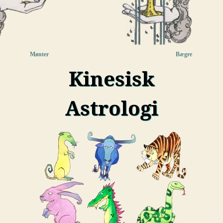
Mønter
Bægre
Kinesisk
Astrologi