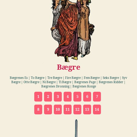
Bægre
Bægrenes Es | To Bægre | Tre Bægre | Fire Bægre
|
Fem Bægre
|
Seks Bægre | Syv
Bægre | Otte Bægre
|
Ni Bægre | Ti Bægre | Bægrenes Page | Bægrenes Ridder |
Bægrenes Dronning | Bægrenes Konge
1
2
3
4
5
6
7
8
9
10
11
12
13
14