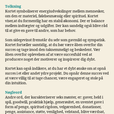
Tolkning
Kortet symboliserer energiudvekslinger mellem mennesker,
om den er materiel, følelsesmæssig eller spirituel. Kortet
viser,at du formentlig har en stabil økonomi. Der er balance
mellem indtægter og udgifter. Der kan sandelig også blive råd
til at give en gave til andre, som har behov.
Som sidegevinst fremstår du selv som gavmild og sympatisk.
Kortet fortæller samtidig, at du bør være åben overfor din
succes og tage imod den taknemmeligt og beskedent. Vær
åben overfor oplevelsen af at være succesfuld ved at
producere noget der motiverer og inspirerer dig dybt.
Kortet kan også indikere, at du har et dybt ønske om at opnå
succes i et eller andet ydre projekt. Du opnår denne succes ved
at være villig til at tage chancer, være engageret og stole på
din intuition.
Nøgleord
Andre ord, der karakteriserer seks mønter, er: gaver, held i
spil, goodwill, praktisk hjælp, generøsitet, en uventet gave i
form af penge, spirituel rigdom, velgørenhed, donationer,
penge, assistance, støtte, venlighed, velstand, blive værdsat,