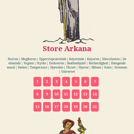
Store Arkana
Narren | Magikeren | Ypperstepræstinde | Kejserinde | Kejseren | Hierofanten | De
elskende | Vognen | Styrke | Eneboeren | Skæbnehjulet | Retfærdighed | Hængende
mand | Døden | Temperance | Djævelen | Tårnet | Stjerne | Månen | Solen | Dommen
| Universet
1
2
3
4
5
6
7
8
9
10
11
12
13
14
15
16
17
18
19
20
21