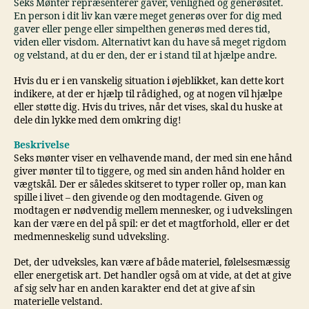
Seks Mønter repræsenterer gaver, venlighed og generøsitet.
En person i dit liv kan være meget generøs over for dig med
gaver eller penge eller simpelthen generøs med deres tid,
viden eller visdom. Alternativt kan du have så meget rigdom
og velstand, at du er den, der er i stand til at hjælpe andre.
Hvis du er i en vanskelig situation i øjeblikket, kan dette kort
indikere, at der er hjælp til rådighed, og at nogen vil hjælpe
eller støtte dig. Hvis du trives, når det vises, skal du huske at
dele din lykke med dem omkring dig!
Beskrivelse
Seks mønter viser en velhavende mand, der med sin ene hånd
giver mønter til to tiggere, og med sin anden hånd holder en
vægtskål. Der er således skitseret to typer roller op, man kan
spille i livet – den givende og den modtagende. Given og
modtagen er nødvendig mellem mennesker, og i udvekslingen
kan der være en del på spil: er det et magtforhold, eller er det
medmenneskelig sund udveksling.
Det, der udveksles, kan være af både materiel, følelsesmæssig
eller energetisk art. Det handler også om at vide, at det at give
af sig selv har en anden karakter end det at give af sin
materielle velstand.