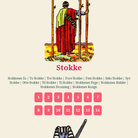
Stokke
Stokkenes Es | To Stokke | Tre Stokke | Fore Stokke | Fem Stokke | Seks Stokke | Syv
Stokke | Otte Stokke | Ni Stokke | Ti Stokke | Stokkenes Page | Stokkenes Ridder |
Stokkenes Dronning | Stokkenes Konge.
1
2
3
4
5
6
7
8
9
10
11
12
13
14