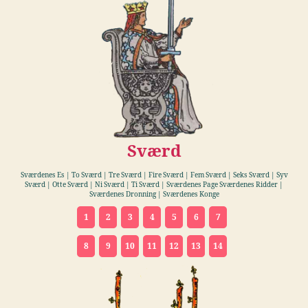
Sværd
Sværdenes Es | To Sværd | Tre Sværd | Fire Sværd | Fem Sværd | Seks Sværd | Syv
Sværd | Otte Sværd | Ni Sværd | Ti Sværd | Sværdenes Page Sværdenes Ridder |
Sværdenes Dronning | Sværdenes Konge
1
2
3
4
5
6
7
8
9
10
11
12
13
14