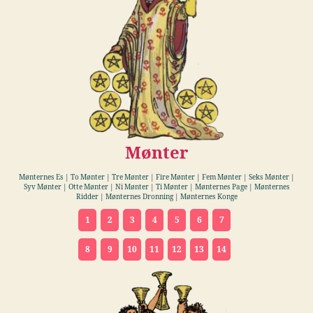
Mønter
Mønternes Es | To Mønter | Tre Mønter | Fire Mønter | Fem Mønter | Seks Mønter |
Syv Mønter | Otte Mønter | Ni Mønter | Ti Mønter | Mønternes Page | Mønternes
Ridder | Mønternes Dronning | Mønternes Konge
1
2
3
4
5
6
7
8
9
10
11
12
13
14