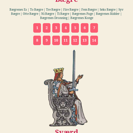
Bægrenes Es | To Bægre | Tre Bægre | Fire Bægre
|
Fem Bægre
|
Seks Bægre | Syv
Bægre | Otte Bægre
|
Ni Bægre | Ti Bægre | Bægrenes Page | Bægrenes Ridder |
Bægrenes Dronning | Bægrenes Konge
1
2
3
4
5
6
7
8
9
10
11
12
13
14
Sværd