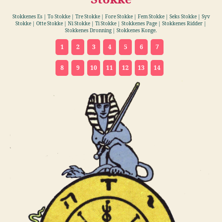
Stokkenes Es | To Stokke | Tre Stokke | Fore Stokke | Fem Stokke | Seks Stokke | Syv
Stokke | Otte Stokke | Ni Stokke | Ti Stokke | Stokkenes Page | Stokkenes Ridder |
Stokkenes Dronning | Stokkenes Konge.
1
2
3
4
5
6
7
8
9
10
11
12
13
14