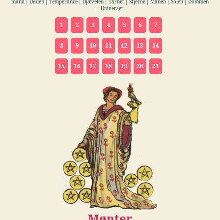
mand | Døden | Temperance | Djævelen | Tårnet | Stjerne | Månen | Solen | Dommen
| Universet
1
2
3
4
5
6
7
8
9
10
11
12
13
14
15
16
17
18
19
20
21
Mønter