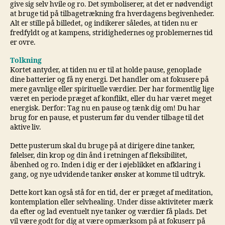
give sig selv hvile og ro. Det symboliserer, at det er nødvendigt
at bruge tid på tilbagetrækning fra hverdagens begivenheder.
Alt er stille på billedet, og indikerer således, at tiden nu er
fredfyldt og at kampens, stridighedernes og problemernes tid
er ovre.
Tolkning
Kortet antyder, at tiden nu er til at holde pause, genoplade
dine batterier og få ny energi. Det handler om at fokusere på
mere gavnlige eller spirituelle værdier. Der har formentlig lige
været en periode præget af konflikt, eller du har været meget
energisk. Derfor: Tag nu en pause og tænk dig om! Du har
brug for en pause, et pusterum før du vender tilbage til det
aktive liv.
Dette pusterum skal du bruge på at dirigere dine tanker,
følelser, din krop og din ånd i retningen af fleksibilitet,
åbenhed og ro. Inden i dig er der i øjeblikket en afklaring i
gang, og nye udvidende tanker ønsker at komme til udtryk.
Dette kort kan også stå for en tid, der er præget af meditation,
kontemplation eller selvhealing. Under disse aktiviteter mærk
da efter og lad eventuelt nye tanker og værdier få plads. Det
vil være godt for dig at være opmærksom på at fokuserr på