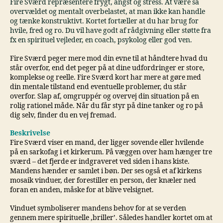
Fire Sværd repræsentere frygt, angst og stress. At være så
overvældet og mentalt overbelastet, at man ikke kan handle
og tænke konstruktivt. Kortet fortæller at du har brug for
hvile, fred og ro. Du vil have godt af rådgivning eller støtte fra
fx en spirituel vejleder, en coach, psykolog eller god ven.
Fire Sværd peger mere mod din evne til at håndtere hvad du
står overfor, end det peger på at dine udfordringer er store,
komplekse og reelle. Fire Sværd kort har mere at gøre med
din mentale tilstand end eventuelle problemer, du står
overfor. Slap af, omgruppér og overvej din situation på en
rolig rationel måde. Når du får styr på dine tanker og ro på
dig selv, finder du en vej fremad.
Beskrivelse
Fire Sværd viser en mand, der ligger sovende eller hvilende
på en sarkofag i et kirkerum. På væggen over ham hænger tre
sværd – det fjerde er indgraveret ved siden i hans kiste.
Mandens hænder er samlet i bøn. Der ses også et af kirkens
mosaik vinduer, der forestiller en person, der knæler ned
foran en anden, måske for at blive velsignet.
Vinduet symboliserer mandens behov for at se verden
gennem mere spirituelle ‚briller’. Således handler kortet om at