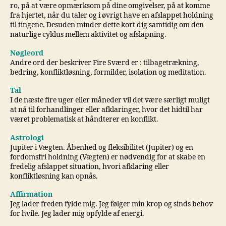
ro, på at være opmærksom på dine omgivelser, på at komme
fra hjertet, når du taler og i øvrigt have en afslappet holdning
til tingene. Desuden minder dette kort dig samtidig om den
naturlige cyklus mellem aktivitet og afslapning.
Nøgleord
Andre ord der beskriver Fire Sværd er : tilbagetrækning,
bedring, konfliktløsning, formilder, isolation og meditation.
Tal
I de næste fire uger eller måneder vil det være særligt muligt
at nå til forhandlinger eller afklaringer, hvor det hidtil har
været problematisk at håndterer en konflikt.
Astrologi
Jupiter i Vægten. Åbenhed og fleksibilitet (Jupiter) og en
fordomsfri holdning (Vægten) er nødvendig for at skabe en
fredelig afslappet situation, hvori afklaring eller
konfliktløsning kan opnås.
Affirmation
Jeg lader freden fylde mig. Jeg følger min krop og sinds behov
for hvile. Jeg lader mig opfylde af energi.