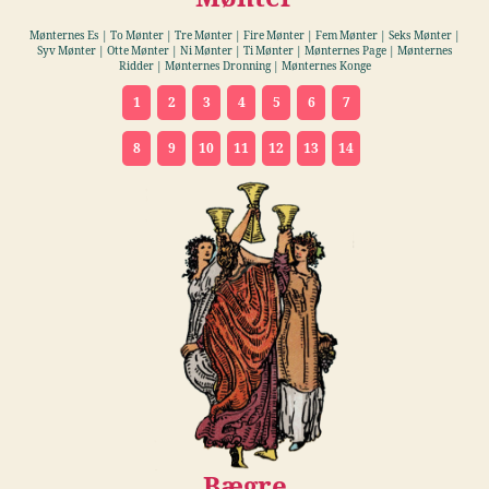
Mønternes Es | To Mønter | Tre Mønter | Fire Mønter | Fem Mønter | Seks Mønter |
Syv Mønter | Otte Mønter | Ni Mønter | Ti Mønter | Mønternes Page | Mønternes
Ridder | Mønternes Dronning | Mønternes Konge
1
2
3
4
5
6
7
8
9
10
11
12
13
14
Bægre