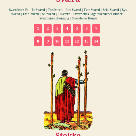
Sværdenes Es | To Sværd | Tre Sværd | Fire Sværd | Fem Sværd | Seks Sværd | Syv
Sværd | Otte Sværd | Ni Sværd | Ti Sværd | Sværdenes Page Sværdenes Ridder |
Sværdenes Dronning | Sværdenes Konge
1
2
3
4
5
6
7
8
9
10
11
12
13
14
Stokke