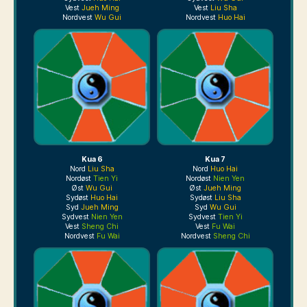
Vest
Jueh Ming
Vest
Liu Sha
Nordvest
Wu Gui
Nordvest
Huo Hai
Kua 6
Kua 7
Nord
Liu Sha
Nord
Huo Hai
Nordøst
Tien Yi
Nordøst
Nien Yen
Øst
Wu Gui
Øst
Jueh Ming
Sydøst
Huo Hai
Sydøst
Liu Sha
Syd
Jueh Ming
Syd
Wu Gui
Sydvest
Nien Yen
Sydvest
Tien Yi
Vest
Sheng Chi
Vest
Fu Wai
Nordvest
Fu Wai
Nordvest
Sheng Chi