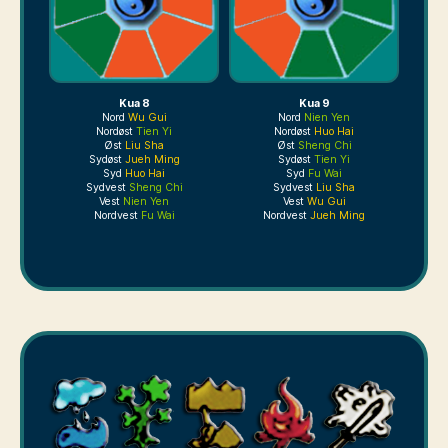
Kua 8
Kua 9
Nord
Wu Gui
Nord
Nien Yen
Nordøst
Tien Yi
Nordøst
Huo Hai
Øst
Liu Sha
Øst
Sheng Chi
Sydøst
Jueh Ming
Sydøst
Tien Yi
Syd
Huo Hai
Syd
Fu Wai
Sydvest
Sheng Chi
Sydvest
Liu Sha
Vest
Nien Yen
Vest
Wu Gui
Nordvest
Fu Wai
Nordvest
Jueh Ming