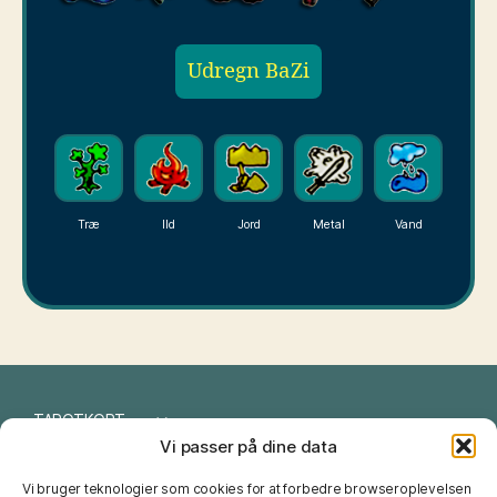
Udregn BaZi
Træ
Ild
Jord
Metal
Vand
TAROTKORT
Vi passer på dine data
I CHING
Vi bruger teknologier som cookies for at forbedre browseroplevelsen