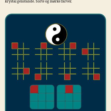
krystal genstande. Sorte og mørke farver.