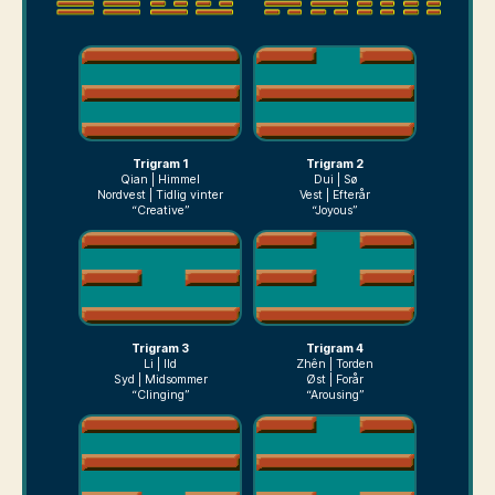
Trigram 1
Trigram 2
Qian | Himmel
Dui | Sø
Nordvest | Tidlig vinter
Vest | Efterår
“Creative”
“Joyous”
Trigram 3
Trigram 4
Li | Ild
Zhên | Torden
Syd | Midsommer
Øst | Forår
“Clinging”
“Arousing”