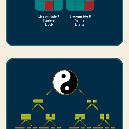
Livsområde 7
Livsområde 8
Karriere
Venner
& Job
& rejser