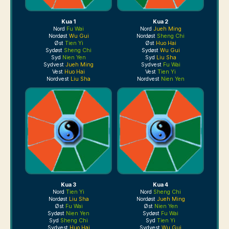
Kua 1
Kua 2
Nord
Fu Wai
Nord
Jueh Ming
Nordøst
Wu Gui
Nordøst
Sheng Chi
Øst
Tien Yi
Øst
Huo Hai
Sydøst
Sheng Chi
Sydøst
Wu Gui
Syd
Nien Yen
Syd
Liu Sha
Sydvest
Jueh Ming
Sydvest
Fu Wai
Vest
Huo Hai
Vest
Tien Yi
Nordvest
Liu Sha
Nordvest
Nien Yen
Kua 3
Kua 4
Nord
Tien Yi
Nord
Sheng Chi
Nordøst
Liu Sha
Nordøst
Jueh Ming
Øst
Fu Wai
Øst
Nien Yen
Sydøst
Nien Yen
Sydøst
Fu Wai
Syd
Sheng Chi
Syd
Tien Yi
Sydvest
Huo Hai
Sydvest
Wu Gui