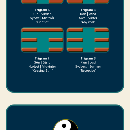
Trigram 5
Trigram 6
Xun | Vinden
K’an | Vand
Sydøst | Midforår
Nord | Vinter
“Gentle”
“Abysmal”
Trigram 7
Trigram 8
Gên | Bjerg
K’un | Jord
Nordøst | Midvinter
Sydvest | Sommer
“Keeping Still”
“Receptive”