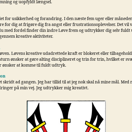
mning og uopfyldt længsel.
let for usikkerhed og forandring. I den næste fem uger eller måneder 
re for dig at frigøre dig fra angst eller frustrationsoplevelser. Det vil
du med fordel finder din indre Løve frem og udtrykker dig selv fuldt 
gennem kreative aktiviteter.
i
øven. Løvens kreative udadrettede kraft er blokeret eller tilbagehold
turn ønsker at gøre alting disciplineret og trin for trin, hvilket er sv
r ønsker at komme til fuldt udtryk.
ion
et skridt ad gangen. Jeg har tillid til at jeg nok skal nå mine mål. Med
ringer på min vej. Jeg udtrykker mig kreativt.