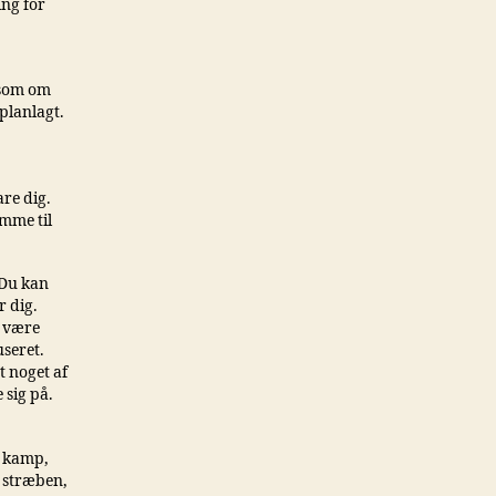
ing for
, som om
planlagt.
are dig.
omme til
 Du kan
r dig.
t være
useret.
t noget af
 sig på.
, kamp,
, stræben,