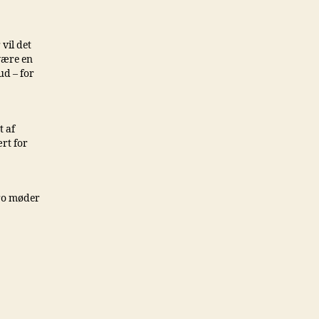
vil det
 være en
ud – for
t af
ært for
 ro møder