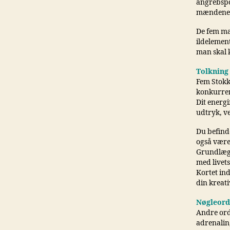
angrebspos
mændene
De fem mæn
ildelement
man skal k
Tolkning
Fem Stokke
konkurrenc
Dit energi
udtryk, ve
Du befinde
også være 
Grundlægg
med livets
Kortet ind
din kreati
Nøgleord
Andre ord
adrenalin,