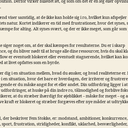
ition. Derfor virker billedet let, og som om det er en leg eller opvisn
.
d viser samtidig, at de ikke kan holde sig i ro, hvilket kun afspejler
ets natur. Kortet indikerer en tid med frustrationer, hvor det synes
æmpe for alting. Alt synes svært, og der er ikke meget, som går som 
 siger noget om, at der skal kæmpes for resultaterne. Du er i skarp
e, og du bliver nødt til at bruge alle dine ressourcer, hvis du skal kl
flow er eventuelt blokeret eller eventuelt stagnerende, hvilket kan k
d at livet opfattes som en byrde.
r dig i en situation mellem, hvad du ønsker, og hvad realiteterne er.
i en situation, hvor det bare er hverdagen, der irriterer og frustrere
ende er du måske angst for et eller andet. Din udfordring ligger i a
 udfordringer, at huske på din indre ro, tålmodighed og forblive fok
ikerer, at du stræber ihærdigt for øjeblikket – måske for meget – og a
ve kraft er blokeret og stræber forgæves efter nye måder at udtrykke
, der beskriver Fem Stokke, er: modstand, ambitioner, konkurrence
 sport, frustration, stridigheder, konflikt, uklarhed, besværligheder