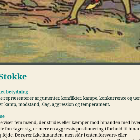
Stokke
et betydning
e repræsenterer argumenter, konflikter, kampe, konkurrence og ue
er kamp, modstand, slag, aggression og temperament.
lse
e viser fem mænd, der strides eller kæmper mod hinanden med hver
 de foretager sig, er mere en aggressiv positionering i forhold til hin
g fejde. De rører ikke hinanden, men står i enten forsvars- eller