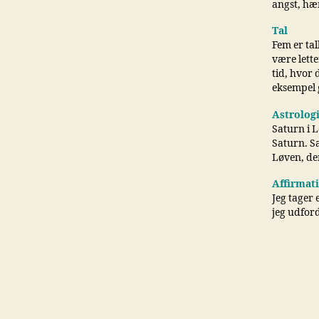
angst, hæ
Tal
Fem er tal
være lette
tid, hvor 
eksempel 
Astrolog
Saturn i L
Saturn. Sa
Løven, de
Affirmat
Jeg tager 
jeg udford