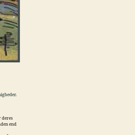
nigheder.
 deres
anden end